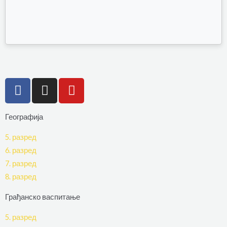
F
I
Y
a
n
o
c
s
u
Географија
e
t
t
b
a
u
5. разред
o
g
b
6. разред
o
r
e
7. разред
k
a
8. разред
-
m
f
Грађанско васпитање
5. разред