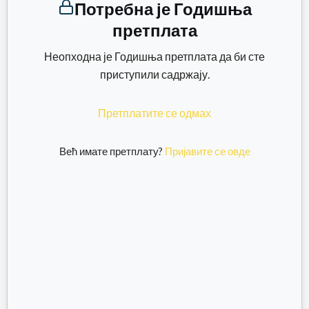
Потребна је Годишња
претплата
Неопходна је Годишња претплата да би сте
приступили садржају.
Претплатите се одмах
Већ имате претплату?
Пријавите се овде