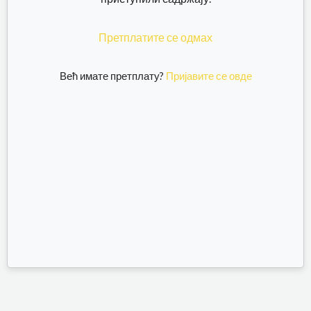
Претплатите се одмах
Већ имате претплату?
Пријавите се овде