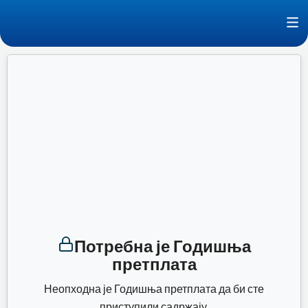
Пређи
F
на
Босна и Херцеговина и Република Хрватска
садржај
Потребна је Годишња
претплата
Неопходна је Годишња претплата да би сте
приступили садржају.