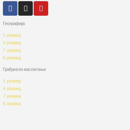
F
I
Y
a
n
o
c
s
u
Географија
e
t
t
b
a
u
5. разред
o
g
b
6. разред
o
r
e
7. разред
k
a
8. разред
-
m
f
Грађанско васпитање
5. разред
6. разред
7. разред
8. разред
Инфо
О сајту