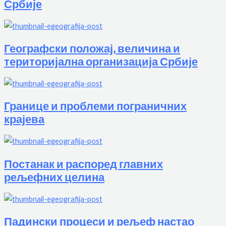
Србије
Географски положај, величина и
територијална организација Србије
Границе и проблеми пограничних
крајева
Постанак и распоред главних
рељефних целина
Падински процеси и рељеф настао