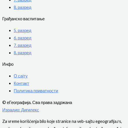
8. разред
Грађанско васпитање
5. разред
6. разред
7. разред
8. разред
Инфо
О сајту
Контакт
Политика приватности
© еГеографија. Сва права задржана
Израдио: Дигилекс
Za vreme korišćenja bilo koje stranice na veb-sajtu egeografija.rs,