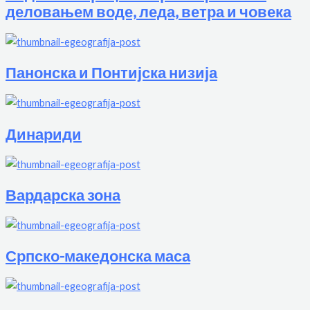
деловањем воде, леда, ветра и човека
Панонска и Понтијска низија
Динариди
Вардарска зона
Српско-македонска маса