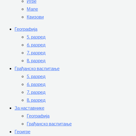
Игре
Мапе
Квизови
Географија
5. разред
6. разред
7. разред
8. разред
Грађанско васпитање
5. разред
6. разред
7. разред
8. разред
За наставнике
Географија
Грађанско васпитање
Геоигре