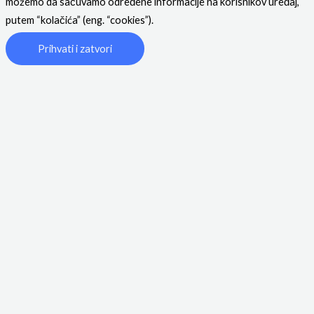
možemo da sačuvamo određene informacije na korisnikov uređaj,
putem “kolačića” (eng. “cookies”).
Prihvati i zatvori