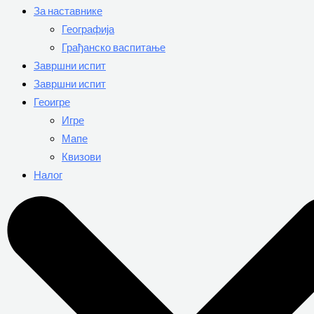
За наставнике
Географија
Грађанско васпитање
Завршни испит
Завршни испит
Геоигре
Игре
Мапе
Квизови
Налог