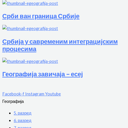
Срби ван граница Србије
Србија у савременим интеграцијским
процесима
Географија завичаја – есеј
Facebook-f
Instagram
Youtube
Географија
5. разред
6. разред
7. разред