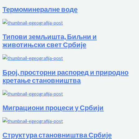
Термоминералне воде
Типови земљишта, Биљни и
животињски свет Србије
Број, просторни распоред и природно
кретање становништва
Миграциони процеси у Србији
Структура становништва Србије