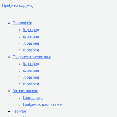
Пређи на садржај
Географија
5. разред
6. разред
7. разред
8. разред
Грађанско васпитање
5. разред
6. разред
7. разред
8. разред
За наставнике
Географија
Грађанско васпитање
Геоигре