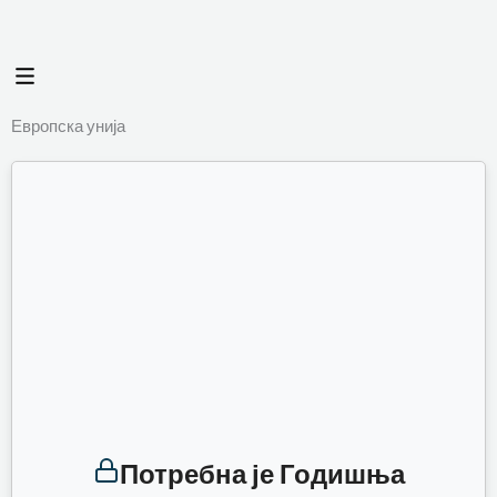
Пређи
на
Flyout
садржај
Menu
Европска унија
Потребна је Годишња