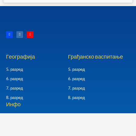
F
I
Y
a
n
o
c
s
u
e
t
t
b
a
u
o
g
b
o
r
e
k
a
Географија
Грађанско васпитање
-
m
f
5. разред
5. разред
6. разред
6. разред
7. разред
7. разред
8. разред
8. разред
Инфо
О сајту
Контакт
Политика приватности