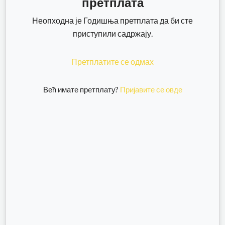
претплата
Неопходна је Годишња претплата да би сте
приступили садржају.
Претплатите се одмах
Већ имате претплату?
Пријавите се овде