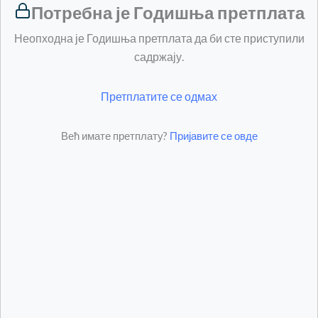
Потребна је Годишња претплата
Неопходна је Годишња претплата да би сте приступили
садржају.
Претплатите се одмах
Већ имате претплату?
Пријавите се овде