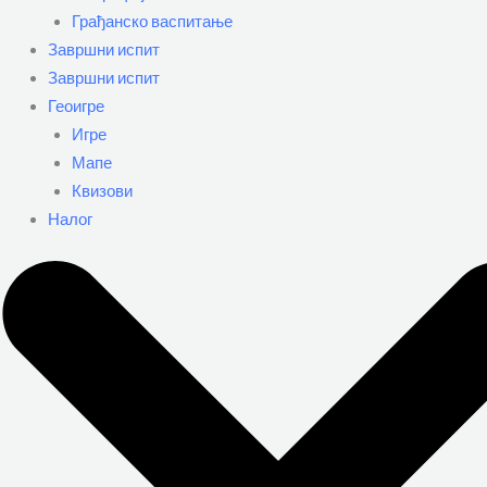
Грађанско васпитање
Завршни испит
Завршни испит
Геоигре
Игре
Мапе
Квизови
Налог