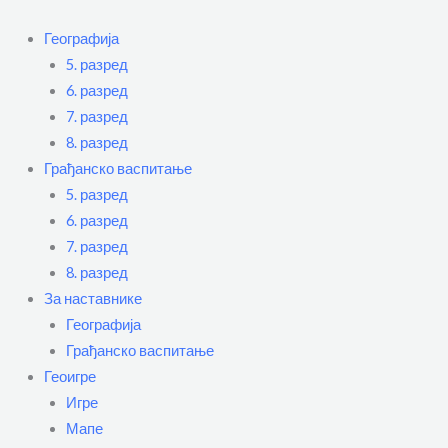
Пређи
Flyout
на
Menu
Географија
садржај
5. разред
6. разред
7. разред
8. разред
Грађанско васпитање
5. разред
6. разред
7. разред
8. разред
За наставнике
Географија
Грађанско васпитање
Геоигре
Игре
Мапе