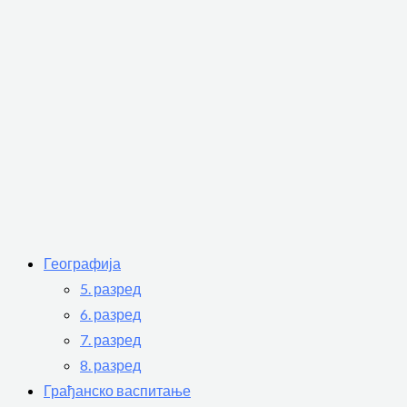
Географија
5. разред
6. разред
7. разред
8. разред
Грађанско васпитање