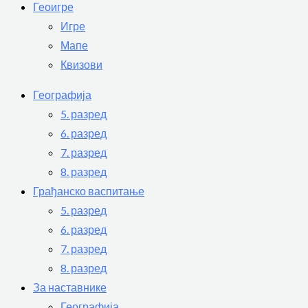
Геоигре
Игре
Мапе
Квизови
Географија
5. разред
6. разред
7. разред
8. разред
Грађанско васпитање
5. разред
6. разред
7. разред
8. разред
За наставнике
Географија