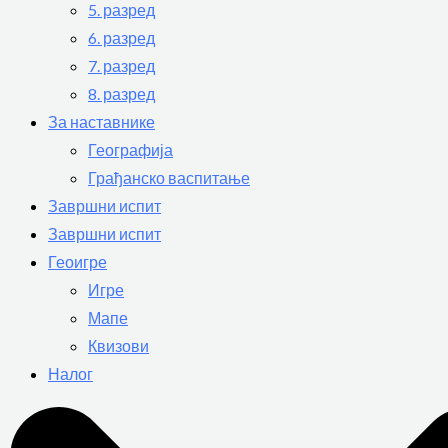
5. разред
6. разред
7. разред
8. разред
За наставнике
Географија
Грађанско васпитање
Завршни испит
Завршни испит
Геоигре
Игре
Мапе
Квизови
Налог