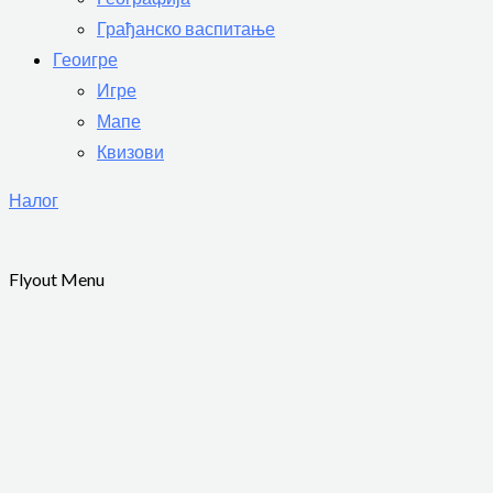
Грађанско васпитање
Геоигре
Игре
Мапе
Квизови
Налог
Flyout Menu