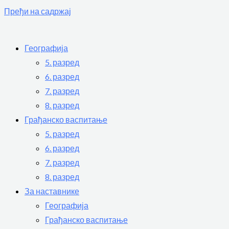
Пређи на садржај
Географија
5. разред
6. разред
7. разред
8. разред
Грађанско васпитање
5. разред
6. разред
7. разред
8. разред
За наставнике
Географија
Грађанско васпитање