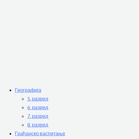
Географија
5. разред
6. разред
7. разред
8. разред
Грађанско васпитање