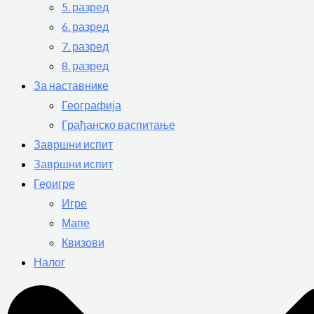
5. разред
6. разред
7. разред
8. разред
За наставнике
Географија
Грађанско васпитање
Завршни испит
Завршни испит
Геоигре
Игре
Мапе
Квизови
Налог