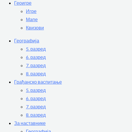
Геоигре
Игре
Мапе
Квизови
Географија
5. разред
6. разред
7. разред
8. разред
Грађанско васпитање
5. разред
6. разред
7. разред
8. разред
За наставнике
Географија