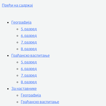
Пређи на садржај
Географија
5. разред
6. разред
7. разред
8. разред
Грађанско васпитање
5. разред
6. разред
7. разред
8. разред
За наставнике
Географија
Грађанско васпитање