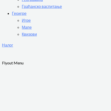
Грађанско васпитање
Геоигре
Игре
Мапе
Квизови
Налог
Flyout Menu