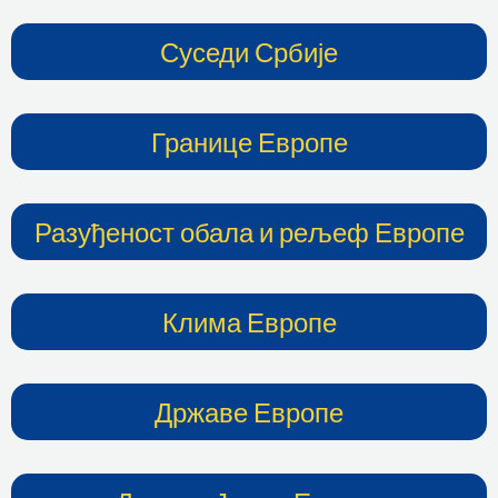
Суседи Србије
Границе Европе
Разуђеност обала и рељеф Европе
Клима Европе
Државе Европе