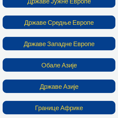
Државе Јужне Европе
Државе Средње Европе
Државе Западне Европе
Обале Азије
Државе Азије
Границе Африке