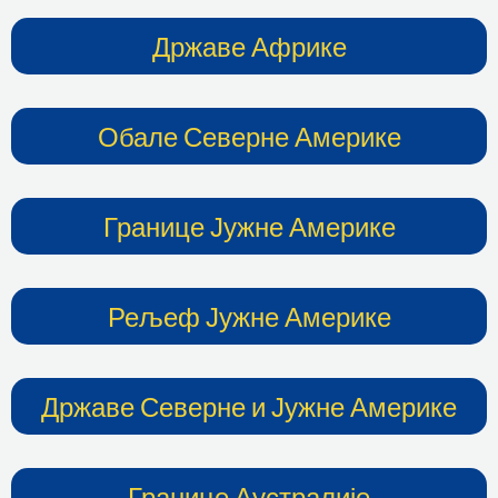
Државе Африке
Обале Северне Америке
Границе Јужне Америке
Рељеф Јужне Америке
Државе Северне и Јужне Америке
Границе Аустралије