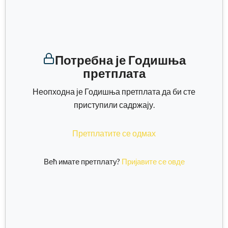
Потребна је Годишња
претплата
Неопходна је Годишња претплата да би сте
приступили садржају.
Претплатите се одмах
Већ имате претплату?
Пријавите се овде