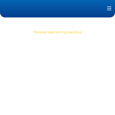
Пређи
F
на
садржај
Начини заштите од насиља