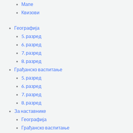
Мапе
Квизови
Географија
5. разред
6. разред
7. разред
8. разред
Грађанско васпитање
5. разред
6. разред
7. разред
8. разред
За наставнике
Географија
Грађанско васпитање