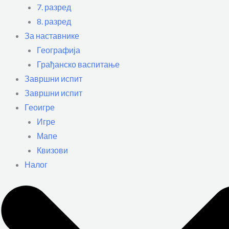
7. разред
8. разред
За наставнике
Географија
Грађанско васпитање
Завршни испит
Завршни испит
Геоигре
Игре
Мапе
Квизови
Налог