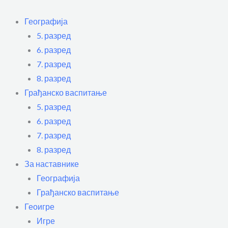
Пређи
Flyout
на
Menu
Географија
садржај
5. разред
6. разред
7. разред
8. разред
Грађанско васпитање
5. разред
6. разред
7. разред
8. разред
За наставнике
Географија
Грађанско васпитање
Геоигре
Игре