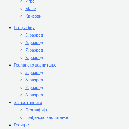
Игре
Мапе
Квизови
Географија
5. разред
6. разред
7. разред
8. разред
Грађанско васпитање
5. разред
6. разред
7. разред
8. разред
За наставнике
Географија
Грађанско васпитање
Геоигре