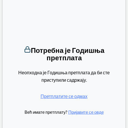
Потребна је Годишња
претплата
Неопходна је Годишња претплата да би сте
приступили садржају.
Претплатите се одмах
Већ имате претплату?
Пријавите се овде