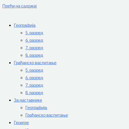
Пређи на садржај
Географија
5. разред
6. разред
7. разред
8. разред
Грађанско васпитање
5. разред
6. разред
7. разред
8. разред
За наставнике
Географија
Грађанско васпитање
Геоигре