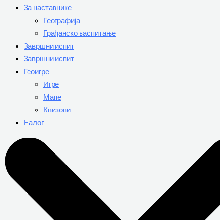
За наставнике
Географија
Грађанско васпитање
Завршни испит
Завршни испит
Геоигре
Игре
Мапе
Квизови
Налог