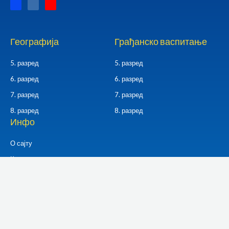
a
n
o
c
s
u
e
t
t
b
a
u
o
g
b
o
r
e
k
a
Географија
Грађанско васпитање
-
m
f
5. разред
5. разред
6. разред
6. разред
7. разред
7. разред
8. разред
8. разред
Инфо
О сајту
Контакт
Политика приватности
© еГеографија. Сва права задржана