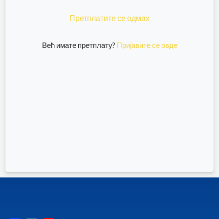
Претплатите се одмах
Већ имате претплату?
Пријавите се овде
F
I
Y