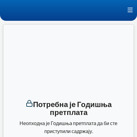
Пређи
F
на
Процедуре у раду Народне скупштине
садржај
Потребна је Годишња
претплата
Неопходна је Годишња претплата да би сте
приступили садржају.