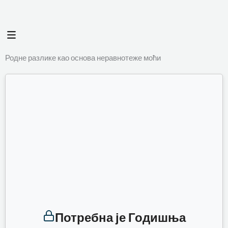
Пређи
на
Flyout
садржај
Menu
Родне разлике као основа неравнотеже моћи
Потребна је Годишња