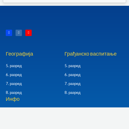
F
I
Y
a
n
o
c
s
u
e
t
t
b
a
u
o
g
b
o
r
e
k
a
Географија
Грађанско васпитање
-
m
f
5. разред
5. разред
6. разред
6. разред
7. разред
7. разред
8. разред
8. разред
Инфо
О сајту
Контакт
Политика приватности