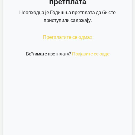
претплата
Неопходна је Годишња претплата да би сте
приступили садржају.
Претплатите се одмах
Већ имате претплату?
Пријавите се овде