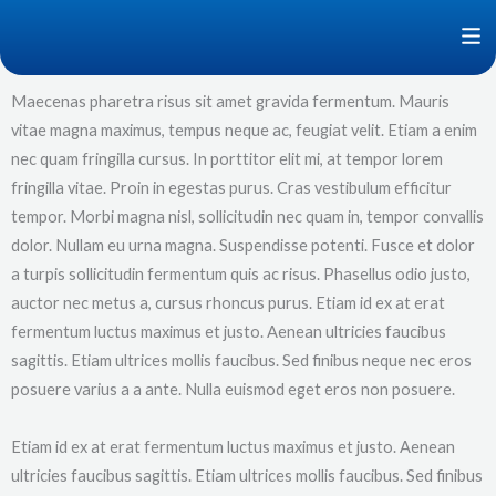
Пређи
F
на
10 hearty soup recipes
садржај
Maecenas pharetra risus sit amet gravida fermentum. Mauris
vitae magna maximus, tempus neque ac, feugiat velit. Etiam a enim
nec quam fringilla cursus. In porttitor elit mi, at tempor lorem
fringilla vitae. Proin in egestas purus. Cras vestibulum efficitur
tempor. Morbi magna nisl, sollicitudin nec quam in, tempor convallis
dolor. Nullam eu urna magna. Suspendisse potenti. Fusce et dolor
a turpis sollicitudin fermentum quis ac risus. Phasellus odio justo,
auctor nec metus a, cursus rhoncus purus. Etiam id ex at erat
fermentum luctus maximus et justo. Aenean ultricies faucibus
sagittis. Etiam ultrices mollis faucibus. Sed finibus neque nec eros
posuere varius a a ante. Nulla euismod eget eros non posuere.
Etiam id ex at erat fermentum luctus maximus et justo. Aenean
ultricies faucibus sagittis. Etiam ultrices mollis faucibus. Sed finibus