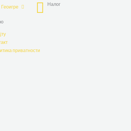
Налог
Геоигре
фо
јту
такт
итика приватности