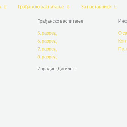
а
Грађанско васпитање
За наставнике
Грађанско васпитање
Ин
5. разред
О са
6. разред
Кон
7. разред
Пол
8. разред
Израдио: Дигилекс