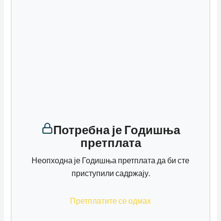
Потребна је Годишња
претплата
Неопходна је Годишња претплата да би сте
приступили садржају.
Претплатите се одмах