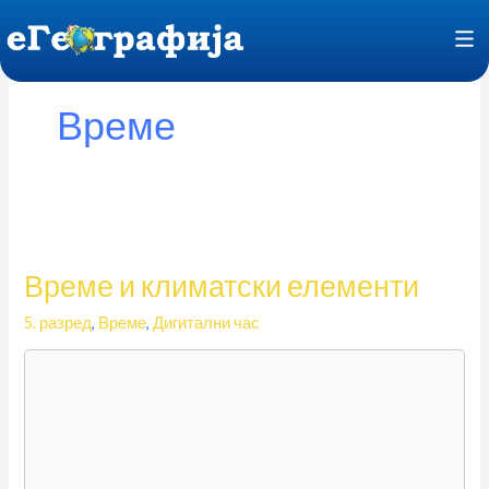
Пређи
F
на
садржај
Време
Време
и
Време и климатски елементи
климатски
елементи
5. разред
,
Време
,
Дигитални час