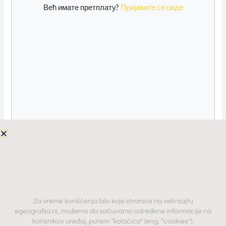
Већ имате претплату?
Пријавите се овде
Za vreme korišćenja bilo koje stranice na veb-sajtu
egeografija.rs, možemo da sačuvamo određene informacije na
Read More »
korisnikov uređaj, putem “kolačića” (eng. “cookies”).