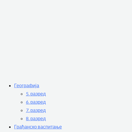
Географија
5. разред
6. разред
7. разред
8. разред
Грађанско васпитање