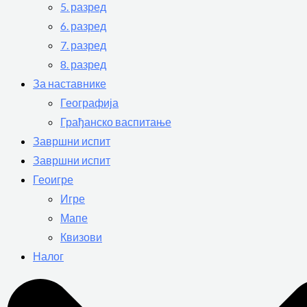
5. разред
6. разред
7. разред
8. разред
За наставнике
Географија
Грађанско васпитање
Завршни испит
Завршни испит
Геоигре
Игре
Мапе
Квизови
Налог