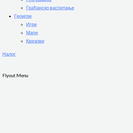
Грађанско васпитање
Геоигре
Игре
Мапе
Квизови
Налог
Flyout Menu