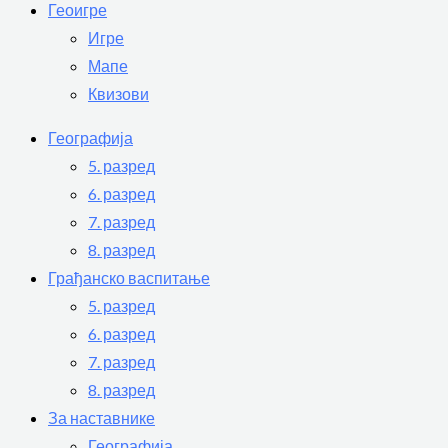
Геоигре
Игре
Мапе
Квизови
Географија
5. разред
6. разред
7. разред
8. разред
Грађанско васпитање
5. разред
6. разред
7. разред
8. разред
За наставнике
Географија