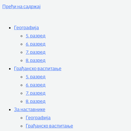
Пређи на садржај
Географија
5. разред
6. разред
7. разред
8. разред
Грађанско васпитање
5. разред
6. разред
7. разред
8. разред
За наставнике
Географија
Грађанско васпитање