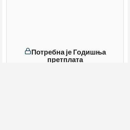
Потребна је Годишња
претплата
Неопходна је Годишња претплата да би сте
приступили садржају.
Претплатите се одмах
Већ имате претплату?
Пријавите се овде