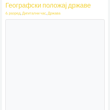
Географски положај државе
државе
6. разред
,
Дигитални час
,
Држава