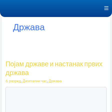
Пређи
F
на
садржај
Држава
Појам
државе
Појам државе и настанак првих
и
настанак
држава
првих
6. разред
,
Дигитални час
,
Држава
држава