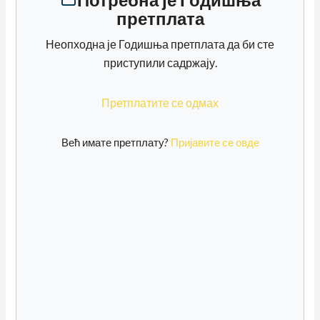
претплата
Неопходна је Годишња претплата да би сте
приступили садржају.
Претплатите се одмах
Већ имате претплату?
Пријавите се овде