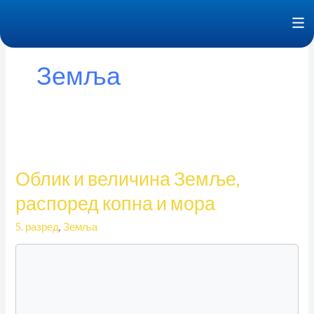
Пређи
F
на
садржај
Земља
Облик
и
Облик и величина Земље,
величина
Земље,
распоред копна и мора
распоред
5. разред
,
Земља
копна
и
мора