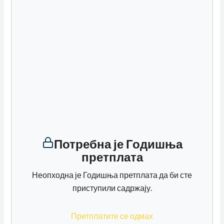
Потребна је Годишња
претплата
Неопходна је Годишња претплата да би сте
приступили садржају.
Претплатите се одмах