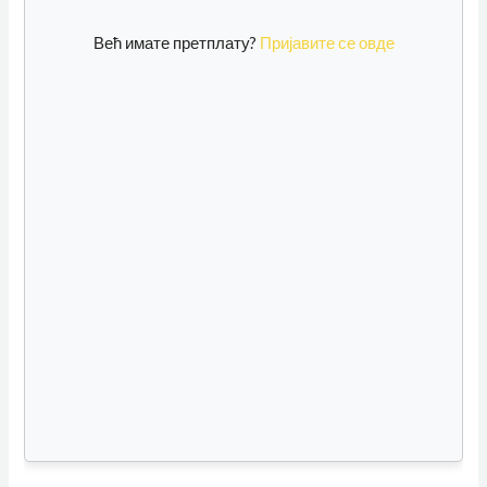
Већ имате претплату?
Пријавите се овде