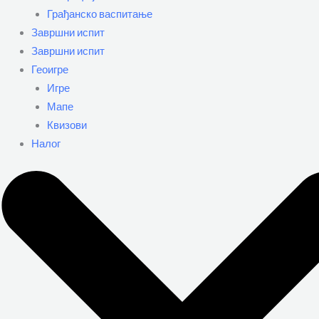
Грађанско васпитање
Завршни испит
Завршни испит
Геоигре
Игре
Мапе
Квизови
Налог