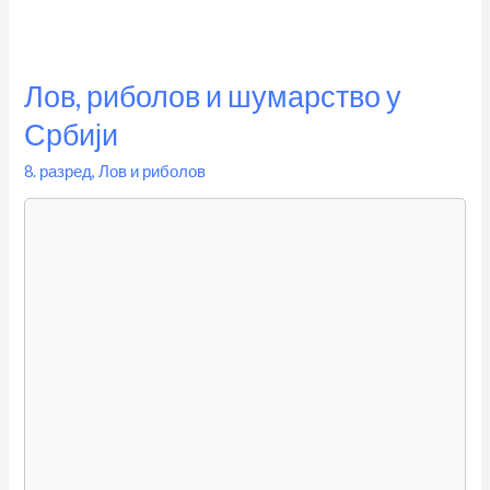
Лов,
риболов
Лов, риболов и шумарство у
и
шумарство
Србији
у
8. разред
,
Лов и риболов
Србији