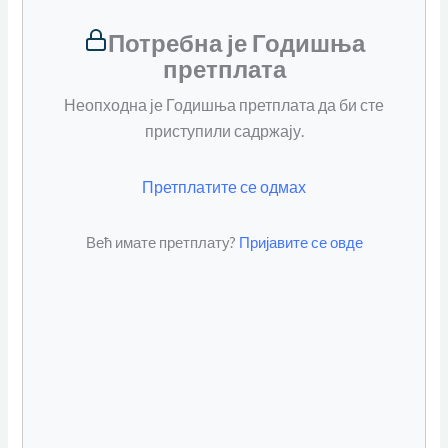
Потребна је Годишња
претплата
Неопходна је Годишња претплата да би сте
приступили садржају.
Претплатите се одмах
Већ имате претплату?
Пријавите се овде