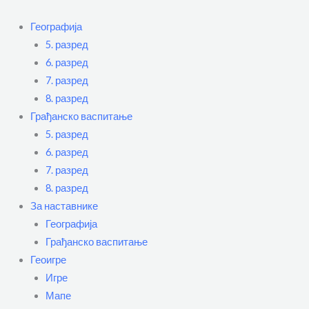
Пређи
Flyout
на
Menu
Географија
садржај
5. разред
6. разред
7. разред
8. разред
Грађанско васпитање
5. разред
6. разред
7. разред
8. разред
За наставнике
Географија
Грађанско васпитање
Геоигре
Игре
Мапе